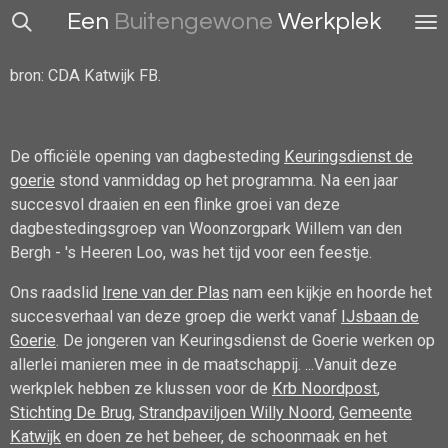
Een
Buitengewone
Werkplek
Ga
direct
naar
bron: CDA Katwijk FB.
de
hoofdinhoud
De officiële opening van dagbesteding
Keuringsdienst de
goerie
stond vanmiddag op het programma. Na een jaar
succesvol draaien en een flinke groei van deze
dagbestedingsgroep van Woonzorgpark Willem van den
Bergh - 's Heeren Loo, was het tijd voor een feestje.
Ons raadslid
Irene van der Plas
nam een kijkje en hoorde het
succesverhaal van deze groep die werkt vanaf
IJsbaan de
Goerie
. De jongeren van Keuringsdienst de Goerie werken op
allerlei manieren mee in de maatschappij.
...
Vanuit deze
werkplek hebben ze klussen voor de
Krb Noordpost
,
Stichting De Brug
,
Strandpaviljoen Willy Noord
,
Gemeente
Katwijk
en doen ze het beheer, de schoonmaak en het